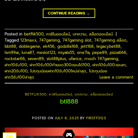
CONTINUE READING
→
Posted in
betflik500
,
คาสิโนออนไลน์
,
บทความ
,
สล็อตออนไลน์
|
Tagged
123maxx
,
747gaming
,
747gaming slot
,
747gaming สล็อต
,
bbt88
,
doblegame
,
ek456
,
godzilla168
,
jett168
,
legacybet88
,
lsm99ai
,
luna87
,
meslot123
,
miyabi55
,
one7la
,
pepe89
,
pizza666
,
rockstar66
,
seven89
,
slot88plus
,
ufarice
,
ทางเข้า 747gaming
,
ฝาก10รับ100
,
ฝาก10รับ100ทํายอด300ถอนได้100
,
ฝาก10รับ100วอเลท
,
ฝาก20รับ100
,
โปรทุนน้อยฝาก10รับ100ใหม่ล่าสุด
,
โปรทุนน้อย
ฝาก5รับ100ล่าสุด
Leave a comment
BETFLIK500
,
คาสิโนออนไลน์
,
บทความ
,
สล็อตออนไลน์
btl888
POSTED ON
JULY 6, 2025
BY
FIRSTF3123
06