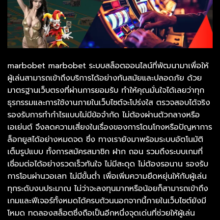
marbobet marbobet ระบบสล็อตออนไลน์ที่พัฒนามาเพื่อให้
ผู้เล่นสามารถเข้าถึงบริการได้อย่างทันสมัยและปลอดภัย ด้วย
มาตรฐานเว็บตรงที่ผ่านการยอมรับ ทำให้คุณมั่นใจได้เลยว่าทุก
ธุรกรรมและการใช้งานภายในเว็บไซต์จะโปร่งใส ตรวจสอบได้จริง
รองรับการทำกำไรแบบไม่มีข้อจำกัด ไม่ต้องผ่านตัวกลางหรือ
เอเย่นต์ จึงลดความเสี่ยงในเรื่องของการโดนโกงหรือปัญหาการ
ล็อกยูสได้อย่างหมดจด ซึ่ง ทางเรายังมาพร้อมระบบอัตโนมัติ
เต็มรูปแบบ ทั้งการสมัครสมาชิก ฝาก ถอน รวมถึงระบบเกมที่
เชื่อมต่อได้อย่างรวดเร็วทันใจ ไม่มีสะดุด ไม่ต้องรอนาน รองรับ
การโอนผ่านวอเลท ไม่มีขั้นต่ำ เพื่อเพิ่มความยืดหยุ่นให้กับผู้เล่น
ทุกระดับงบประมาณ ไม่ว่าจะลงทุนมากหรือน้อยก็สามารถเข้าถึง
เกมและฟีเจอร์ทั้งหมดได้ครบถ้วนนอกจากนี้ภายในเว็บไซต์ยังมี
โหมด ทดลองสล็อตซึ่งถือเป็นอีกหนึ่งจุดเด่นที่ช่วยให้ผู้เล่น