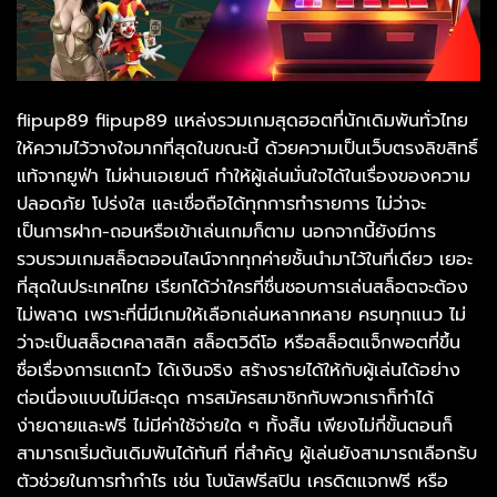
flipup89 flipup89 แหล่งรวมเกมสุดฮอตที่นักเดิมพันทั่วไทย
ให้ความไว้วางใจมากที่สุดในขณะนี้ ด้วยความเป็นเว็บตรงลิขสิทธิ์
แท้จากยูฟ่า ไม่ผ่านเอเยนต์ ทำให้ผู้เล่นมั่นใจได้ในเรื่องของความ
ปลอดภัย โปร่งใส และเชื่อถือได้ทุกการทำรายการ ไม่ว่าจะ
เป็นการฝาก-ถอนหรือเข้าเล่นเกมก็ตาม นอกจากนี้ยังมีการ
รวบรวมเกมสล็อตออนไลน์จากทุกค่ายชั้นนำมาไว้ในที่เดียว เยอะ
ที่สุดในประเทศไทย เรียกได้ว่าใครที่ชื่นชอบการเล่นสล็อตจะต้อง
ไม่พลาด เพราะที่นี่มีเกมให้เลือกเล่นหลากหลาย ครบทุกแนว ไม่
ว่าจะเป็นสล็อตคลาสสิก สล็อตวิดีโอ หรือสล็อตแจ็กพอตที่ขึ้น
ชื่อเรื่องการแตกไว ได้เงินจริง สร้างรายได้ให้กับผู้เล่นได้อย่าง
ต่อเนื่องแบบไม่มีสะดุด การสมัครสมาชิกกับพวกเราก็ทำได้
ง่ายดายและฟรี ไม่มีค่าใช้จ่ายใด ๆ ทั้งสิ้น เพียงไม่กี่ขั้นตอนก็
สามารถเริ่มต้นเดิมพันได้ทันที ที่สำคัญ ผู้เล่นยังสามารถเลือกรับ
ตัวช่วยในการทำกำไร เช่น โบนัสฟรีสปิน เครดิตแจกฟรี หรือ