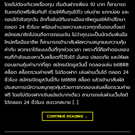
โดยไม่ต้องกังวลเรื่องทุน เริ่มต้นฝากเพียง 10 บาท ก็สามารถ
รับเครดิตฟรีเพิ่มทันที ช่วยให้คืนทุนได้ไว เล่นง่าย แตกบ่อย และ
ถอนได้จริงทุกวัน อีกทั้งยังมีทีมงานมืออาชีพดูแลให้คำปรึกษา
ตลอด 24 ชั่วโมง พร้อมอำนวยความสะดวกทุกขั้นตอนตั้งแต่
สมัครสมาชิกไปจนถึงการถอนเงิน ไม่ว่าคุณจะเป็นนักเดิมพันมือ
ใหม่หรือมืออาชีพ ก็สามารถเข้ามาสัมผัสความสนุกและความคุ้ม
ค่ากับ พวกเราได้แบบเต็มที่ทุกช่วงเวลา เพราะที่นี่คือคำตอบของ
คนที่กำลังมองหาเว็บสล็อตที่ไว้ใจได้ มั่นคง ปลอดภัย และให้ผล
ตอบแทนคุ้มค่ามากที่สุด สมัครเปิดยูสวันนี้ ทดลองเล่น btl888
สล็อต สล็อตรวมค่ายฟรี ไม่ต้องฝาก เล่นผ่านเว็บได้ ตลอด 24
ชั่วโมง สมัครเปิดยูสวันนี้กับ btl888 สล็อต แล้วเข้ามาสัมผัส
ประสบการณ์ความสนุกสุดคุ้มด้วยการทดลองเล่นสล็อตรวมค่าย
ฟรี โดยไม่ต้องฝากเงินแม้แต่บาทเดียว สามารถเล่นผ่านเว็บไซต์
ได้ตลอด 24 ชั่วโมง สะดวกสบาย […]
CONTINUE READING
→