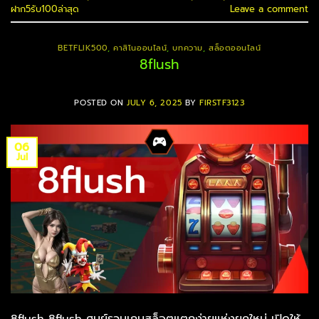
ฝาก5รับ100ล่าสุด
Leave a comment
BETFLIK500
,
คาสิโนออนไลน์
,
บทความ
,
สล็อตออนไลน์
8flush
POSTED ON
JULY 6, 2025
BY
FIRSTF3123
06
Jul
8flush 8flush ศูนย์รวมเกมสล็อตแตกง่ายแห่งยุคใหม่ เปิดให้