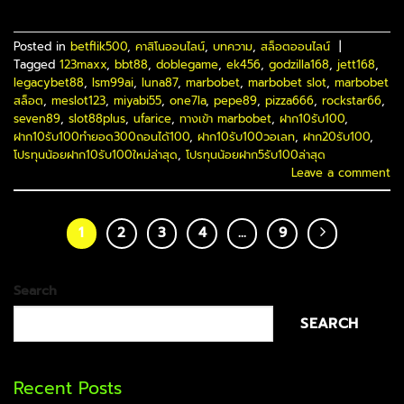
Posted in
betflik500
,
คาสิโนออนไลน์
,
บทความ
,
สล็อตออนไลน์
|
Tagged
123maxx
,
bbt88
,
doblegame
,
ek456
,
godzilla168
,
jett168
,
legacybet88
,
lsm99ai
,
luna87
,
marbobet
,
marbobet slot
,
marbobet
สล็อต
,
meslot123
,
miyabi55
,
one7la
,
pepe89
,
pizza666
,
rockstar66
,
seven89
,
slot88plus
,
ufarice
,
ทางเข้า marbobet
,
ฝาก10รับ100
,
ฝาก10รับ100ทํายอด300ถอนได้100
,
ฝาก10รับ100วอเลท
,
ฝาก20รับ100
,
โปรทุนน้อยฝาก10รับ100ใหม่ล่าสุด
,
โปรทุนน้อยฝาก5รับ100ล่าสุด
Leave a comment
1
2
3
4
…
9
Search
SEARCH
Recent Posts