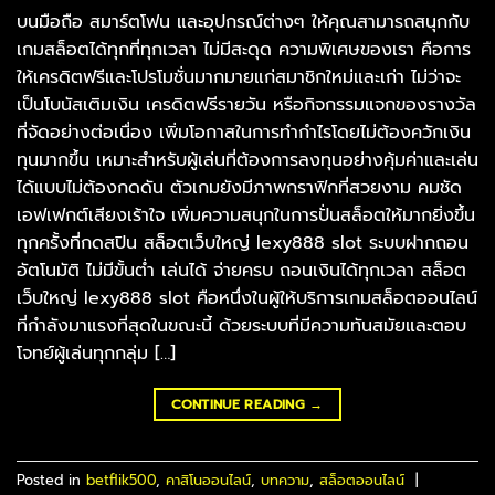
บนมือถือ สมาร์ตโฟน และอุปกรณ์ต่างๆ ให้คุณสามารถสนุกกับ
เกมสล็อตได้ทุกที่ทุกเวลา ไม่มีสะดุด ความพิเศษของเรา คือการ
ให้เครดิตฟรีและโปรโมชั่นมากมายแก่สมาชิกใหม่และเก่า ไม่ว่าจะ
เป็นโบนัสเติมเงิน เครดิตฟรีรายวัน หรือกิจกรรมแจกของรางวัล
ที่จัดอย่างต่อเนื่อง เพิ่มโอกาสในการทำกำไรโดยไม่ต้องควักเงิน
ทุนมากขึ้น เหมาะสำหรับผู้เล่นที่ต้องการลงทุนอย่างคุ้มค่าและเล่น
ได้แบบไม่ต้องกดดัน ตัวเกมยังมีภาพกราฟิกที่สวยงาม คมชัด
เอฟเฟกต์เสียงเร้าใจ เพิ่มความสนุกในการปั่นสล็อตให้มากยิ่งขึ้น
ทุกครั้งที่กดสปิน สล็อตเว็บใหญ่ lexy888 slot ระบบฝากถอน
อัตโนมัติ ไม่มีขั้นต่ำ เล่นได้ จ่ายครบ ถอนเงินได้ทุกเวลา สล็อต
เว็บใหญ่ lexy888 slot คือหนึ่งในผู้ให้บริการเกมสล็อตออนไลน์
ที่กำลังมาแรงที่สุดในขณะนี้ ด้วยระบบที่มีความทันสมัยและตอบ
โจทย์ผู้เล่นทุกกลุ่ม […]
CONTINUE READING
→
Posted in
betflik500
,
คาสิโนออนไลน์
,
บทความ
,
สล็อตออนไลน์
|