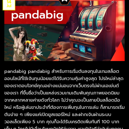
14
Jul
pandabig pandabig สำหรับการเริ่มต้นลงทุนในเกมสล็อต
ออนไลน์ที่ใช้เงินทุนน้อยแต่ได้รับความคุ้มค่าสูงสุด โปรใหม่ล่าสุด
ของเราตอบโจทย์คุณอย่างแน่นอนจากเว็บตรงไม่ผ่านเอเย่นต์
ของเรา ที่ขึ้นชื่อว่าเป็นแหล่งรวมเกมเดิมพันคุณภาพยอดนิยม
จากหลากหลายค่ายดังทั่วโลก ไม่ว่าคุณจะเป็นสายปั่นสล็อตมือ
ใหม่ หรือผู้เล่นขาประจำที่ต้องการเพิ่มทุนในการเล่น ก็สามารถเริ่ม
ต้นง่าย ๆ เพียงแค่เปิดยูสเซอร์ใหม่ และฝากเงินผ่านระบบ
วอลเล็ตเพียง 5 บาท คุณก็จะได้รับเครดิตเพิ่มทันที 100 บาท
เต็ม ๆ โดยไม่มีเงื่อนไขผูกมัดให้วุ่นวาย เราเข้าใจดีว่าผู้เล่นทุกคน