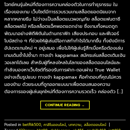
โจทย์คนรุ่นใหม่ที่ต้องการความคล่องตัวในการทำธุรกรรม ใน
เรื่องของเกม เว็บไซต์มีการรวบรวมเกมสล็อตยอดนิยมจาก
หลากหลายธีม ไม่ว่าจะเป็นสล็อตแนวผจญภัย สล็อตแฟนตาซี
สล็อตผลไม้ หรือสล็อตแจ็คพอตแตกง่าย ซึ่งเกมทั้งหมดถูก
พัฒนาอย่างพิถีพิถันในด้านกราฟิก เสียงประกอบ และฟีเจอร์
โบนัสต่าง ๆ ที่ช่วยให้ผู้เล่นมีโอกาสทำกำไรได้มากขึ้น ทั้งยังมีการ
อัปเดตเกมใหม่ ๆ อยู่เสมอ เพื่อไม่ให้ผู้เล่นรู้สึกเบื่อหรือต้องเล่น
เกมเดิมซ้ำไปซ้ำมา ทางเข้า kappamax สมัครเล่นสล็อตเติมเงิน
วอเลทได้เลย สำหรับผู้ที่หลงใหลในโลกของสล็อตออนไลน์และ
กำลังมองหาเว็บไซต์ที่รองรับการฝาก-ถอนผ่าน True Wallet
อย่างเต็มรูปแบบ ทางเข้า kappamax คือคำตอบที่คุณไม่ควร
มองข้าม ด้วยระบบที่ถูกออกแบบมาเพื่อตอบสนองความ
ต้องการของผู้เล่นยุคใหม่ที่ต้องการความรวดเร็ว คล่องตัว […]
CONTINUE READING
→
Posted in
betflik500
,
คาสิโนออนไลน์
,
บทความ
,
สล็อตออนไลน์
|