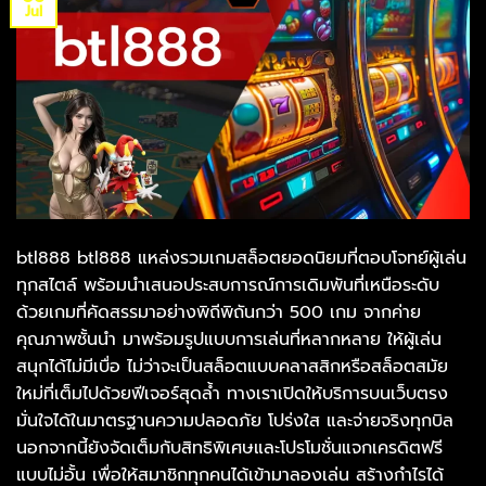
Jul
btl888 btl888 แหล่งรวมเกมสล็อตยอดนิยมที่ตอบโจทย์ผู้เล่น
ทุกสไตล์ พร้อมนำเสนอประสบการณ์การเดิมพันที่เหนือระดับ
ด้วยเกมที่คัดสรรมาอย่างพิถีพิถันกว่า 500 เกม จากค่าย
คุณภาพชั้นนำ มาพร้อมรูปแบบการเล่นที่หลากหลาย ให้ผู้เล่น
สนุกได้ไม่มีเบื่อ ไม่ว่าจะเป็นสล็อตแบบคลาสสิกหรือสล็อตสมัย
ใหม่ที่เต็มไปด้วยฟีเจอร์สุดล้ำ ทางเราเปิดให้บริการบนเว็บตรง
มั่นใจได้ในมาตรฐานความปลอดภัย โปร่งใส และจ่ายจริงทุกบิล
นอกจากนี้ยังจัดเต็มกับสิทธิพิเศษและโปรโมชั่นแจกเครดิตฟรี
แบบไม่อั้น เพื่อให้สมาชิกทุกคนได้เข้ามาลองเล่น สร้างกำไรได้