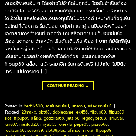
ฟีเจอร์พิเศษอื่น ๆ ได้อย่างไม่จำกัดในทุกวัน โดยไม่จำเป็นต้อง
ทำเทิร์นโอเวอร์ให้ยุ่งยาก ช่วยให้ผู้เล่นสามารถเริ่มต้นสร้างกำไร
ได้เร็วขึ้น และประหยัดเงินลงทุนได้เป็นอย่างดี เหมาะกับทั้งผู้เล่น
มือใหม่ที่ต้องการเริ่มต้นอย่างคุ้มค่า และผู้เล่นมืออาชีพที่มองหา
โอกาสในการทำเงินที่มากกว่า เกมสล็อตภายในเว็บไซต์ขึ้นชื่อ
เรื่อง แตกง่าย จ่ายหนัก เริ่มต้นเดิมพันเพียง 1 บาท ก็มีสิทธิ์ลุ้น
รางวัลใหญ่หลักหมื่น หลักแสน ได้จริง แต่ใช้ทักษะและจังหวะการ
เล่นเข้ามาช่วยสร้างผลลัพธ์ได้อีกด้วย รวมเกมแตกง่าย
flipup89 สล็อต สมัครสมาชิก รับเครดิตฟรี ไม่จำกัด ไม่มีติด
เทิร์น ไม่มีการโกง […]
CONTINUE READING
→
Posted in
betflik500
,
คาสิโนออนไลน์
,
บทความ
,
สล็อตออนไลน์
|
Tagged
123maxx
,
bbt88
,
doblegame
,
ek456
,
flipup89
,
flipup89
slot
,
flipup89 สล็อต
,
godzilla168
,
jett168
,
legacybet88
,
lsm99ai
,
luna87
,
meslot123
,
miyabi55
,
one7la
,
pepe89
,
pizza666
,
rockstar66
,
seven89
,
slot88plus
,
ufarice
,
ทางเข้า flipup89
,