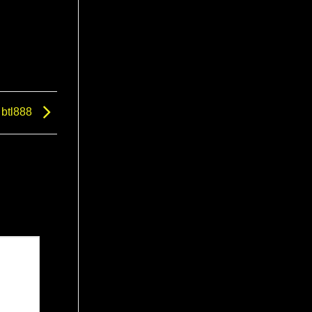
btl888