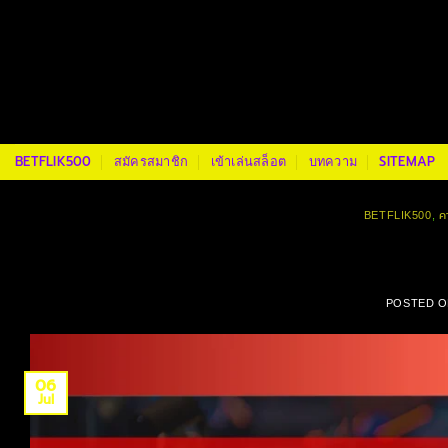
Skip
to
content
BETFLIK500
สมัครสมาชิก
เข้าเล่นสล็อต
บทความ
SITEMAP
BETFLIK500
,
ค
POSTED 
06
Jul