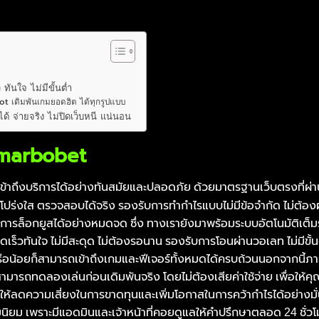
นใจ ไม่มีขั้นต่ำ
ot เดิมพันเกมยอดฮิต ได้ทุกรูปแบบ
้ จ่ายจริง ไม่ปิดเว็บหนี แน่นอน
marbobet
เข้าถึงบริการได้อย่างทันสมัยและปลอดภัย ด้วยมาตรฐานเว็บตรงที่ผ
จะโปร่งใส ตรวจสอบได้จริง รองรับการทำกำไรแบบไม่มีข้อจำกัด ไม่ต้อ
ารล็อกยูสได้อย่างหมดจด ซึ่ง ทางเรายังมาพร้อมระบบอัตโนมัติเต็มร
็วทันใจ ไม่มีสะดุด ไม่ต้องรอนาน รองรับการโอนผ่านวอเลท ไม่มีขั้นต่ำ
รือน้อยก็สามารถเข้าถึงเกมและฟีเจอร์ทั้งหมดได้ครบถ้วนนอกจากนี้ภา
สามารถทดลองเล่นก่อนเดิมพันจริง โดยไม่ต้องเสียค่าใช้จ่าย เพื่อให้คุณไ
ให้ลดความเสี่ยงในการขาดทุนและเพิ่มโอกาสในการคว้ากำไรได้อย่างมั
วามนิยม เพราะมีแอดมินและเจ้าหน้าที่คอยดูแลให้คำปรึกษาตลอด 24 ชั่วโ