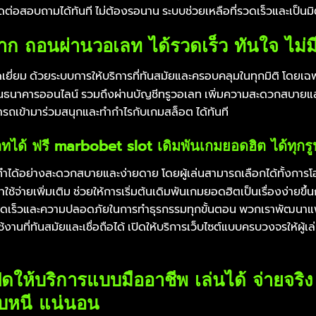
ิดต่อสอบถามได้ทันที ไม่ต้องรอนาน ระบบช่วยเหลือที่รวดเร็วและเป็นม
ถอนผ่านวอเลท ได้รวดเร็ว ทันใจ ไม่มีข
เยี่ยม ด้วยระบบการให้บริการที่ทันสมัยและครอบคลุมในทุกมิติ โดยเ
เคชันธนาคารออนไลน์ รวมถึงผ่านบัญชีทรูวอเลท เพิ่มความสะดวกสบายและ
สามารถเข้ามาร่วมสนุกและทำกำไรกับเกมสล็อต ได้ทันที
ลทได้ ฟรี marbobet slot เดิมพันเกมยอดฮิต ได้ทุกร
ได้อย่างสะดวกสบายและง่ายดาย โดยผู้เล่นสามารถเลือกได้ทั้งการโ
้จ่ายเพิ่มเติม ช่วยให้การเริ่มต้นเดิมพันเกมยอดฮิตเป็นเรื่องง่ายขึ้น
ความรวดเร็วและความปลอดภัยในการทำธุรกรรมทุกขั้นตอน พวกเราพัฒน
นที่ทันสมัยและเชื่อถือได้ เปิดให้บริการเว็บไซต์แบบครบวงจรให้ผู้เล่
ให้บริการแบบมืออาชีพ เล่นได้ จ่ายจริง 
็บหนี แน่นอน