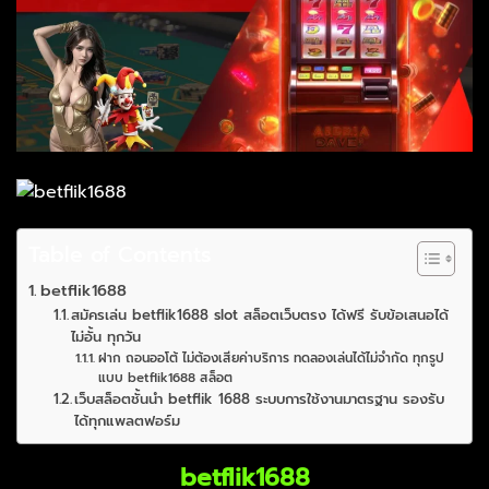
Table of Contents
betflik1688
สมัครเล่น betflik1688 slot สล็อตเว็บตรง ได้ฟรี รับข้อเสนอได้
ไม่อั้น ทุกวัน
ฝาก ถอนออโต้ ไม่ต้องเสียค่าบริการ ทดลองเล่นได้ไม่จำกัด ทุกรูป
แบบ betflik1688 สล็อต
เว็บสล็อตชั้นนำ betflik 1688 ระบบการใช้งานมาตรฐาน รองรับ
ได้ทุกแพลตฟอร์ม
betflik1688