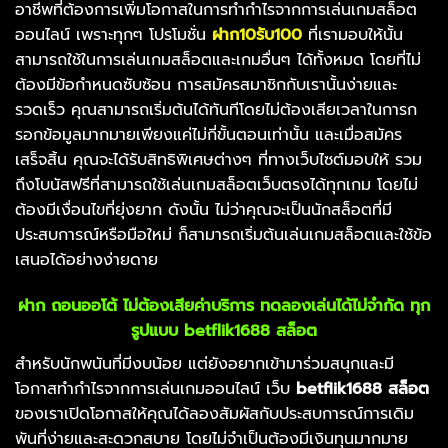
อาชีพที่ต้องการเพิ่มโอกาสในการทำกำไรจากการเล่นเกมสล็อต
ออนไลน์ เพราะทุกๆ โปรโมชั่น
ฝาก10รับ100
ที่เรามอบให้นั้น
สามารถใช้ในการเล่นเกมสล็อตและเกมอื่นๆ ได้ทั้งหมด โดยที่ไม่
ต้องมีข้อกำหนดซับซ้อน การสมัครสมาชิกกับเรานั้นง่ายและ
รวดเร็ว คุณสามารถเริ่มต้นได้ทันทีโดยไม่ต้องเสียเวลาในการก
รอกข้อมูลมากมายเพียงแค่ไม่กี่ขั้นตอนเท่านั้น และเมื่อสมัคร
เสร็จสิ้น คุณจะได้รับสิทธิพิเศษต่างๆ ที่ทางเว็บไซต์มอบให้ รวม
ถึงโบนัสฟรีที่สามารถใช้เล่นเกมสล็อตเว็บตรงได้ทุกเกม โดยไม่
ต้องมีเงื่อนไขที่ยุ่งยาก ดังนั้น ไม่ว่าคุณจะเป็นนักสล็อตที่มี
ประสบการณ์หรือมือใหม่ ก็สามารถเริ่มต้นเล่นเกมสล็อตและใช้ข้อ
เสนอได้อย่างง่ายดาย
ฝาก ถอนออโต้ ไม่ต้องเสียค่าบริการ ทดลองเล่นได้ไม่จำกัด ทุก
รูปแบบ betflik1688 สล็อต
สำหรับนักพนันที่มีงบน้อย แต่ยังอยากเข้ามาร่วมสนุกและมี
โอกาสทำกำไรจากการเล่นเกมออนไลน์ เว็บ
betflik1688 สล็อต
ของเราเปิดโอกาสให้คุณได้ลองสัมผัสกับประสบการณ์การเดิม
พันที่ง่ายและสะดวกสบาย โดยไม่จำเป็นต้องมีเงินทุนมากมาย