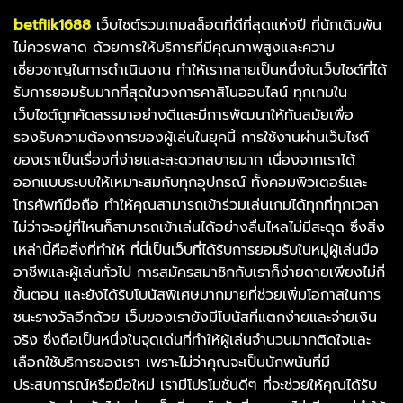
betflik1688
เว็บไซต์รวมเกมสล็อตที่ดีที่สุดแห่งปี ที่นักเดิมพัน
ไม่ควรพลาด ด้วยการให้บริการที่มีคุณภาพสูงและความ
เชี่ยวชาญในการดำเนินงาน ทำให้เรากลายเป็นหนึ่งในเว็บไซต์ที่ได้
รับการยอมรับมากที่สุดในวงการคาสิโนออนไลน์ ทุกเกมใน
เว็บไซต์ถูกคัดสรรมาอย่างดีและมีการพัฒนาให้ทันสมัยเพื่อ
รองรับความต้องการของผู้เล่นในยุคนี้ การใช้งานผ่านเว็บไซต์
ของเราเป็นเรื่องที่ง่ายและสะดวกสบายมาก เนื่องจากเราได้
ออกแบบระบบให้เหมาะสมกับทุกอุปกรณ์ ทั้งคอมพิวเตอร์และ
โทรศัพท์มือถือ ทำให้คุณสามารถเข้าร่วมเล่นเกมได้ทุกที่ทุกเวลา
ไม่ว่าจะอยู่ที่ไหนก็สามารถเข้าเล่นได้อย่างลื่นไหลไม่มีสะดุด ซึ่งสิ่ง
เหล่านี้คือสิ่งที่ทำให้ ที่นี่เป็นเว็บที่ได้รับการยอมรับในหมู่ผู้เล่นมือ
อาชีพและผู้เล่นทั่วไป การสมัครสมาชิกกับเราก็ง่ายดายเพียงไม่กี่
ขั้นตอน และยังได้รับโบนัสพิเศษมากมายที่ช่วยเพิ่มโอกาสในการ
ชนะรางวัลอีกด้วย เว็บของเรายังมีโบนัสที่แตกง่ายและจ่ายเงิน
จริง ซึ่งถือเป็นหนึ่งในจุดเด่นที่ทำให้ผู้เล่นจำนวนมากติดใจและ
เลือกใช้บริการของเรา เพราะไม่ว่าคุณจะเป็นนักพนันที่มี
ประสบการณ์หรือมือใหม่ เรามีโปรโมชั่นดีๆ ที่จะช่วยให้คุณได้รับ