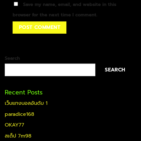
Save my name, email, and website in this
browser for the next time I comment.
Search
SEARCH
Recent Posts
เว็บแทงบอลอันดับ 1
paradice168
OKAY77
สเต็ป 7m98