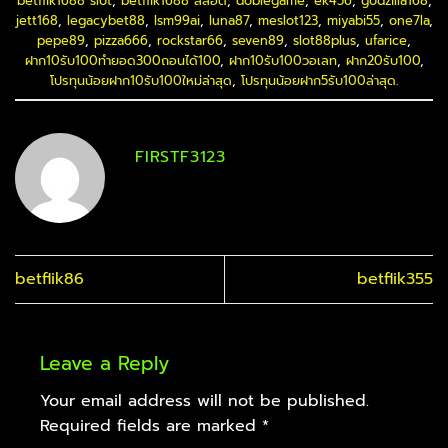
betflik1688 slot
,
betflik1688 สล็อต
,
doblegame
,
ek456
,
godzilla168
,
jett168
,
legacybet88
,
lsm99ai
,
luna87
,
meslot123
,
miyabi55
,
one7la
,
pepe89
,
pizza666
,
rockstar66
,
seven89
,
slot88plus
,
ufarice
,
ฝาก10รับ100ทํายอด300ถอนได้100
,
ฝาก10รับ100วอเลท
,
ฝาก20รับ100
,
โปรทุนน้อยฝาก10รับ100ใหม่ล่าสุด
,
โปรทุนน้อยฝาก5รับ100ล่าสุด
.
FIRSTF3123
betflik86
betflik355
Leave a Reply
Your email address will not be published.
Required fields are marked
*