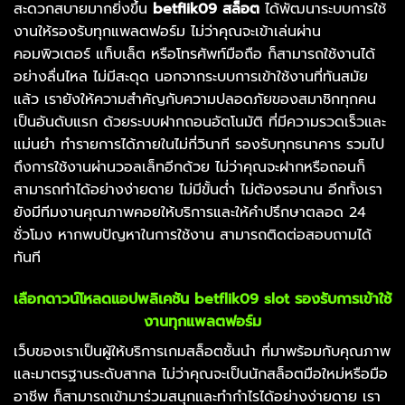
สะดวกสบายมากยิ่งขึ้น
betflik09 สล็อต
ได้พัฒนาระบบการใช้
งานให้รองรับทุกแพลตฟอร์ม ไม่ว่าคุณจะเข้าเล่นผ่าน
คอมพิวเตอร์ แท็บเล็ต หรือโทรศัพท์มือถือ ก็สามารถใช้งานได้
อย่างลื่นไหล ไม่มีสะดุด นอกจากระบบการเข้าใช้งานที่ทันสมัย
แล้ว เรายังให้ความสำคัญกับความปลอดภัยของสมาชิกทุกคน
เป็นอันดับแรก ด้วยระบบฝากถอนอัตโนมัติ ที่มีความรวดเร็วและ
แม่นยำ ทำรายการได้ภายในไม่กี่วินาที รองรับทุกธนาคาร รวมไป
ถึงการใช้งานผ่านวอลเล็ทอีกด้วย ไม่ว่าคุณจะฝากหรือถอนก็
สามารถทำได้อย่างง่ายดาย ไม่มีขั้นต่ำ ไม่ต้องรอนาน อีกทั้งเรา
ยังมีทีมงานคุณภาพคอยให้บริการและให้คำปรึกษาตลอด 24
ชั่วโมง หากพบปัญหาในการใช้งาน สามารถติดต่อสอบถามได้
ทันที
เลือกดาวน์โหลดแอปพลิเคชัน betflik09 slot รองรับการเข้าใช้
งานทุกแพลตฟอร์ม
เว็บของเราเป็นผู้ให้บริการเกมสล็อตชั้นนำ ที่มาพร้อมกับคุณภาพ
และมาตรฐานระดับสากล ไม่ว่าคุณจะเป็นนักสล็อตมือใหม่หรือมือ
อาชีพ ก็สามารถเข้ามาร่วมสนุกและทำกำไรได้อย่างง่ายดาย เรา