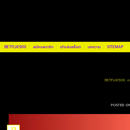
Skip
to
content
BETFLIK500
สมัครสมาชิก
เข้าเล่นสล็อต
บทความ
SITEMAP
BETFLIK500
,
ค
POSTED O
23