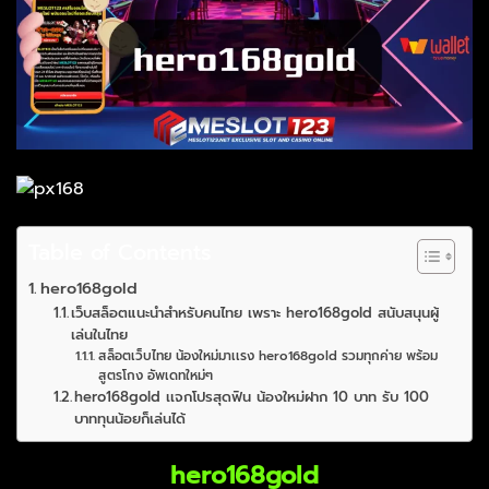
Table of Contents
hero168gold
เว็บสล็อตแนะนำสำหรับคนไทย เพราะ hero168gold สนับสนุนผู้
เล่นในไทย
สล็อตเว็บไทย น้องใหม่มาเเรง hero168gold รวมทุกค่าย พร้อม
สูตรโกง อัพเดทใหม่ๆ
hero168gold เเจกโปรสุดฟิน น้องใหม่ฝาก 10 บาท รับ 100
บาททุนน้อยก็เล่นได้
hero168gold