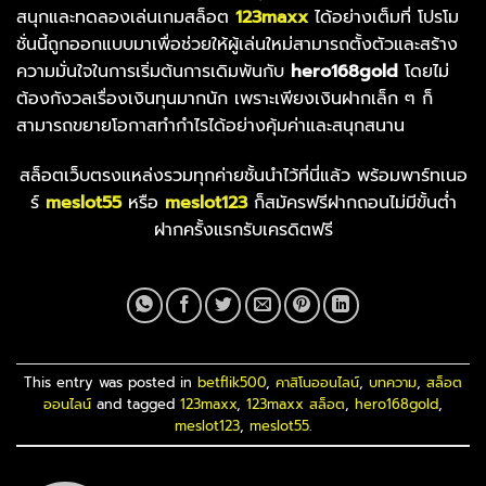
สนุกและทดลองเล่นเกมสล็อต
123maxx
ได้อย่างเต็มที่ โปรโม
ชั่นนี้ถูกออกแบบมาเพื่อช่วยให้ผู้เล่นใหม่สามารถตั้งตัวและสร้าง
ความมั่นใจในการเริ่มต้นการเดิมพันกับ
hero168gold
โดยไม่
ต้องกังวลเรื่องเงินทุนมากนัก เพราะเพียงเงินฝากเล็ก ๆ ก็
สามารถขยายโอกาสทำกำไรได้อย่างคุ้มค่าและสนุกสนาน
สล็อตเว็บตรงแหล่งรวมทุกค่ายชั้นนำไว้ที่นี่แล้ว
พร้อมพาร์ทเนอ
ร์
meslot55
หรือ
meslot123
ก็สมัครฟรีฝากถอนไม่มีขั้นต่ำ
ฝากครั้งแรกรับเครดิตฟรี
This entry was posted in
betflik500
,
คาสิโนออนไลน์
,
บทความ
,
สล็อต
ออนไลน์
and tagged
123maxx
,
123maxx สล็อต
,
hero168gold
,
meslot123
,
meslot55
.