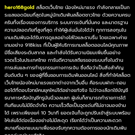
hero168gold
สล็อตเว็บไทย น้องใหม่มาแรง กำลังกลายเป็นก
ระแสยอดนิยมที่สุดในหมู่นักเดิมพันสล็อตชาวไทย ด้วยความครบ
ครันทั้งเรื่องของการบริการ ระบบการเงินที่มั่นคง และมาตรฐาน
ความปลอดภัยที่สูงที่สุด ทำให้ผู้เล่นมั่นใจได้ว่า ทุกการลงทุนใน
เกมเดิมพันจะได้รับการดูแลอย่างใส่ใจและราบรื่น โดยเฉพาะค่าย
เกมอย่าง 918kiss ที่เป็นผู้ให้บริการเกมสล็อตออนไลน์คุณภาพ
มีชื่อเสียงระดับสากล และกำลังได้รับความนิยมเพิ่มขึ้นอย่าง
รวดเร็วในประเทศไทย การันตีความเสถียรของระบบทั้งในด้าน
การเล่นและการทำธุรกรรมทางการเงิน ซึ่งถือว่าเป็นสิ่งสำคัญ
อันดับต้น ๆ ของผู้ที่ชื่นชอบการเดิมพันออนไลน์ สิ่งที่ทำให้สล็อต
เว็บไทยน้องใหม่มาแรงแตกต่างจากเว็บอื่น คือระบบฝาก–ถอน
ออโต้ที่ตอบโจทย์คนยุคใหม่ได้อย่างแท้จริง ไม่ว่าจะเลือกใช้บัญชี
ธนาคารหรือบัญชีทรูมันนี่วอลเลท ผู้เล่นก็สามารถทำรายการได้
ทันทีแบบไม่มีขีดจำกัด ความเร็วถือเป็นจุดเด่นที่ไม่อาจมองข้าม
ได้ เพราะเพียงแค่ 10 วินาที ยอดเงินก็จะถูกปรับเข้าสู่ระบบพร้อม
ให้เล่นได้ต่อเนื่องอย่างไม่มีสะดุด เรียกได้ว่าเป็นความสะดวก
สบายที่ออกแบบมาเพื่อรองรับทุกความต้องการของนักเดิมพัน