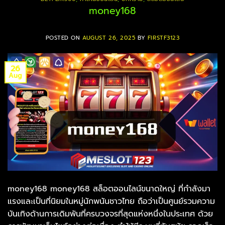
money168
POSTED ON
AUGUST 26, 2025
BY
FIRSTF3123
26
Aug
money168 money168 สล็อตออนไลน์ขนาดใหญ่ ที่กำลังมา
แรงและเป็นที่นิยมในหมู่นักพนันชาวไทย ถือว่าเป็นศูนย์รวมความ
บันเทิงด้านการเดิมพันที่ครบวงจรที่สุดแห่งหนึ่งในประเทศ ด้วย