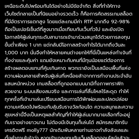
เหนือระดับไปพร้อมกันได้อย่างไม่มีข้อจำกัด สิ่งที่ทำให้ทาง
เว็บไซต์กลายเป็นที่นิยมอย่างรวดเร็ว ก็คือการคัดสรรเกมสล็อต
ที่มีอัตราการแตกสูง โดยแต่ละเกมมีค่า RTP มากถึง 92-98%
ถือเป็นเปอร์เซ็นต์ที่สูงมากเมื่อเทียบกับเว็บทั่วไป และยังเปิด
โอกาสให้ผู้เล่นทุกระดับสามารถเข้ามาร่วมสนุกได้ด้วยการลงทุน
ขั้นต่ำเพียง 1 บาท แต่กลับมีโอกาสสร้างกำไรได้มากถึงวันละ
1,000 บาท นั่นจึงทำให้หลายคนต่างยกให้ที่นี่เป็นแหล่งทำเงินที่
ทั้งง่ายและคุ้มค่า แถมยังเหมาะกับคนที่มีทุนน้อยแต่ต้องการ
สร้างผลตอบแทนที่คุ้มเกินคาด พวกเรายังเป็นเสมือนพื้นที่แห่ง
ความผ่อนคลายสำหรับผู้เล่นที่เหนื่อยล้าจากการทำงานประจำอัน
แสนหนักหน่วง เกมสล็อตที่ถูกออกแบบมามีทั้งภาพกราฟิก
สวยงาม ระบบเสียงสมจริง และการเล่นที่ลื่นไหลไร้สะดุด ทำให้
ทุกครั้งที่เข้ามาเล่นเปรียบเสมือนการได้พักผ่อนและปลดปล่อย
ความเครียดไปพร้อมกับลุ้นรับรางวัลก้อนโต ความสนุกและความ
สุขเหล่านี้จึงเป็นเหตุผลสำคัญที่ทำให้ผู้เล่นมากมายเลือกที่จะอยู่
กับเราอย่างยาวนาน ไม่ต้องมีเงินทุนก็เล่นได้ สมัครสมาชิกรับ
เครดิตฟรี molly777 นักเดิมพันหลายท่านอาจกำลังลังเลและ
ตั้งคำถามในใจว่า หากเข้ามาลงทุนกับเว็บสล็อตออนไลน์แล้วจะ