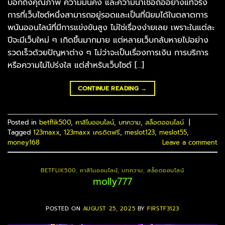
บอกถึงคุณภาพ ความมั่นคง และความน่าเชื่อถืออย่างแท้จริง
การที่เว็บไซต์หนึ่งสามารถอยู่รอดและเป็นที่นิยมได้ในตลาดการ
พนันออนไลน์ที่มีการแข่งขันสูง ไม่ใช่เรื่องง่ายเลย เพราะในแต่ละ
ปีจะมีเว็บใหม่ ๆ เกิดขึ้นมากมาย แต่หลายเว็บกลับหายไปอย่าง
รวดเร็วด้วยปัญหาต่าง ๆ ไม่ว่าจะเป็นเรื่องการเงิน การบริการ
หรือความไม่โปร่งใส แต่สำหรับเว็บไซต์ […]
CONTINUE READING
→
Posted in
betflik500
,
คาสิโนออนไลน์
,
บทความ
,
สล็อตออนไลน์
|
Tagged
123maxx
,
123maxx เครดิตฟรี
,
meslot123
,
meslot55
,
money168
Leave a comment
BETFLIK500
,
คาสิโนออนไลน์
,
บทความ
,
สล็อตออนไลน์
molly777
POSTED ON
AUGUST 25, 2025
BY
FIRSTF3123