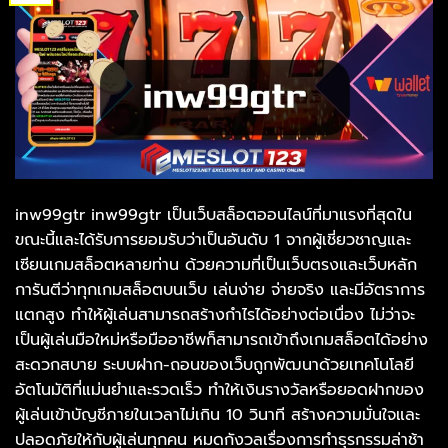
inw99gtr inw99gtr เป็นเว็บสล็อตออนไลน์ที่มาแรงที่สุดใน
ขณะนี้และได้รับการยอมรับว่าเป็นอันดับ 1 จากผู้เชี่ยวชาญและ
เซียนเกมสล็อตหลายท่าน ด้วยความที่เป็นเว็บตรงและเว็บหลัก
การันตีว่าทุกเกมสล็อตบนเว็บ เล่นง่าย จ่ายจริง และมีอัตราการ
แตกสูง ทำให้ผู้เล่นสามารถสร้างกำไรได้อย่างต่อเนื่อง ไม่ว่าจะ
เป็นผู้เล่นมือใหม่หรือมืออาชีพก็สามารถเข้าถึงเกมสล็อตได้อย่าง
สะดวกสบาย ระบบฝาก-ถอนของเว็บถูกพัฒนาด้วยเทคโนโลยี
อัตโนมัติที่แม่นยำและรวดเร็ว ทำให้เงินรางวัลหรือยอดฝากของ
ผู้เล่นเข้าบัญชีภายในเวลาไม่เกิน 10 วินาที สร้างความมั่นใจและ
ปลอดภัยให้กับผู้เล่นทุกคน หมดกังวลเรื่องการทำธุรกรรมล่าช้า