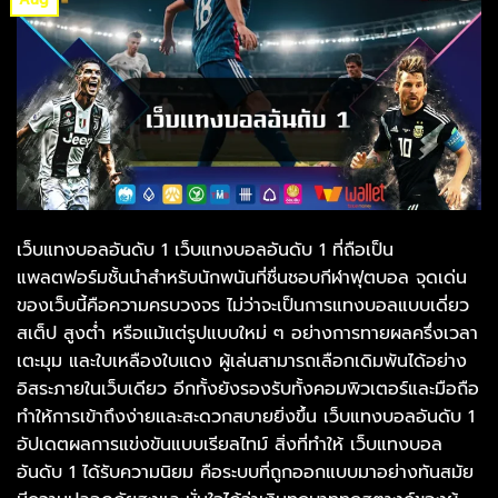
เว็บแทงบอลอันดับ 1 เว็บแทงบอลอันดับ 1 ที่ถือเป็น
แพลตฟอร์มชั้นนำสำหรับนักพนันที่ชื่นชอบกีฬาฟุตบอล จุดเด่น
ของเว็บนี้คือความครบวงจร ไม่ว่าจะเป็นการแทงบอลแบบเดี่ยว
สเต็ป สูงต่ำ หรือแม้แต่รูปแบบใหม่ ๆ อย่างการทายผลครึ่งเวลา
เตะมุม และใบเหลืองใบแดง ผู้เล่นสามารถเลือกเดิมพันได้อย่าง
อิสระภายในเว็บเดียว อีกทั้งยังรองรับทั้งคอมพิวเตอร์และมือถือ
ทำให้การเข้าถึงง่ายและสะดวกสบายยิ่งขึ้น เว็บแทงบอลอันดับ 1
อัปเดตผลการแข่งขันแบบเรียลไทม์ สิ่งที่ทำให้ เว็บแทงบอล
อันดับ 1 ได้รับความนิยม คือระบบที่ถูกออกแบบมาอย่างทันสมัย