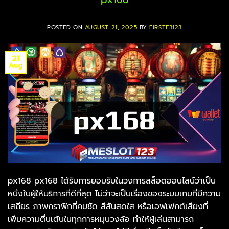
POSTED ON
AUGUST 21, 2025
BY
FIRSTF3123
21
Aug
px168 px168 ได้รับการยอมรับในวงการสล็อตออนไลน์ว่าเป็น
หนึ่งในผู้ให้บริการที่ดีที่สุด ไม่ว่าจะเป็นเรื่องของระบบเกมที่มีความ
เสถียร ภาพกราฟิกที่คมชัด สีสันสดใส หรือเอฟเฟกต์เสียงที่
เพิ่มความตื่นเต้นในทุกการหมุนวงล้อ ทำให้ผู้เล่นสามารถ