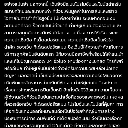
อย่างแม่นยำ นอกจากนี้ เว็บยังมีระบบโปรโมชั่นและโบนัสสำหรับ
สมาชิกใหม่และสมาชิกเก่า ที่ช่วยเพิ่มมูลค่าในการเล่นและสร้าง
โอกาสในการทำกำไรสูงขึ้น ไม่เพียงเท่านั้น ระบบฝากถอนเงิน
อัตโนมัติที่รวดเร็วภายในไม่กี่วินาที ทำให้ผู้เล่นไม่ต้องรอนานและ
สามารถสนุกกับการเดิมพันได้อย่างต่อเนื่อง การให้บริการและ
ความน่าเชื่อถือ ทีเด็ดสปอร์ตแมน ความน่าเชื่อถือเป็นหัวใจ
สำคัญของเว็บ ทีเด็ดสปอร์ตแมน ซึ่งเว็บนี้ให้ความสำคัญกับการ
บริการลูกค้าเป็นอันดับแรก มีทีมงานมืออาชีพที่พร้อมให้คำแนะนำ
และแก้ไขปัญหาตลอด 24 ชั่วโมง ผ่านช่องทางแชทสด โทรศัพท์
หรืออีเมล ทำให้ผู้เล่นมั่นใจได้ว่าจะได้รับความช่วยเหลือเมื่อเกิด
ปัญหา นอกจากนี้ เว็บยังมีระบบตรวจสอบความโปร่งใสของการ
เดิมพันและอัตราการจ่ายเงินที่ชัดเจน ทำให้ผู้เล่นไม่ต้องกังวล
เรื่องการโกงหรือการปิดเว็บหนี อีกทั้งยังมีรีวิวและความเห็นจาก
ผู้ใช้งานจริงที่ช่วยยืนยันความน่าเชื่อถือของแพลตฟอร์ม เหตุผล
ที่ควรเลือกเว็บ ทีเด็ดสปอร์ตแมน โปรโมชั่นและโบนัสที่คุ้มค่า การ
เลือกเว็บแทงบอลที่เหมาะสมถือเป็นปัจจัยสำคัญในการสร้าง
ประสบการณ์การเดิมพันที่ดี ทีเด็ดสปอร์ตแมน จึงเป็นตัวเลือกที่
น่าสนใจเพราะรวมทุกข้อดีไว้ในที่เดียว ทั้งความหลากหลายของ