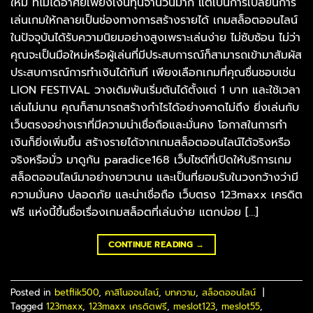
ใหม่ ที่ไม่ได้อาศัยเพียงเงินทุนจำนวนมาก แต่เป็นการเปลี่ยนการ
เล่นเกมให้กลายเป็นช่องทางการสร้างรายได้ เกมสล็อตออนไลน์
ในปัจจุบันได้รับความนิยมอย่างสูงเพราะเล่นง่าย ไม่ซับซ้อน ไม่ว่า
คุณจะเป็นมือใหม่หรือผู้เล่นที่มีประสบการณ์ก็สามารถเข้ามาสัมผัส
ประสบการณ์การทำเงินได้ทันที เพียงเลือกเกมที่คุณชื่นชอบเช่น
LION FESTIVAL วางเดิมพันเริ่มต้นได้ตั้งแต่ 1 บาท และใช้เวลา
เล่นไม่นาน คุณก็สามารถสร้างกำไรได้อย่างคาดไม่ถึง ยิ่งเล่นกับ
เว็บตรงอย่างเราที่มีความน่าเชื่อถือและมั่นคง โอกาสในการทำ
เงินก็ยิ่งเพิ่มขึ้น สร้างรายได้จากเกมสล็อตออนไลน์ได้จริงหรือ
จริงหรือมั่ว มาดูกัน paradice168 เว็บไซต์ที่เปิดให้บริการเกม
สล็อตออนไลน์มาอย่างยาวนาน และเป็นที่ยอมรับในวงกว้างว่ามี
ความมั่นคง ปลอดภัย และน่าเชื่อถือ เว็บตรง 123maxx เครดิต
ฟรี แห่งนี้ขึ้นชื่อเรื่องเกมสล็อตที่เล่นง่าย แตกบ่อย […]
CONTINUE READING
→
Posted in
betflik500
,
คาสิโนออนไลน์
,
บทความ
,
สล็อตออนไลน์
|
Tagged
123maxx
,
123maxx เครดิตฟรี
,
meslot123
,
meslot55
,