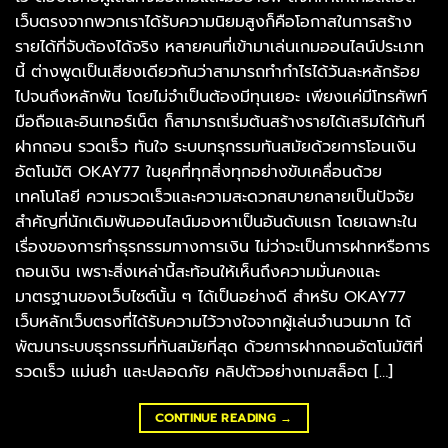
เว็บตรงจากพวกเราได้รับความนิยมสูงก็คือโอกาสในการสร้าง
รายได้ที่จับต้องได้จริง หลายคนที่เข้ามาเล่นเกมออนไลน์ประเภท
นี้ ต่างพูดเป็นเสียงเดียวกันว่าสามารถทำกำไรได้วันละหลักร้อย
ไปจนถึงหลักพัน โดยไม่จำเป็นต้องมีทุนเยอะ เพียงแค่มีโทรศัพท์
มือถือและอินเทอร์เน็ต ก็สามารถเริ่มต้นสร้างรายได้เสริมได้ทันที
ฝากถอน รวดเร็ว ทันใจ ระบบทรุกรรมทันสมัยด้วยการโอนเงิน
อัตโนมัติ OKAY77 ในยุคที่ทุกสิ่งทุกอย่างขับเคลื่อนด้วย
เทคโนโลยี ความรวดเร็วและความสะดวกสบายกลายเป็นปัจจัย
สำคัญที่นักเดิมพันออนไลน์มองหาเป็นอันดับแรก โดยเฉพาะใน
เรื่องของการทำธุรกรรมทางการเงิน ไม่ว่าจะเป็นการฝากหรือการ
ถอนเงิน เพราะสิ่งเหล่านี้สะท้อนให้เห็นถึงความมั่นคงและ
มาตรฐานของเว็บไซต์นั้น ๆ ได้เป็นอย่างดี สำหรับ OKAY77
เว็บหลักเว็บตรงที่ได้รับความไว้วางใจจากผู้เล่นจำนวนมาก ได้
พัฒนาระบบธุรกรรมที่ทันสมัยที่สุด ด้วยการฝากถอนอัตโนมัติที่
รวดเร็ว แม่นยำ และปลอดภัย คลิปตัวอย่างเกมสล็อต […]
CONTINUE READING
→