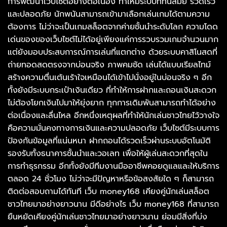
การพัฒนาเว็บไซต์อย่างต่อเนื่อง ทำให้มีระบบที่ทันสมัย รวดเร็ว
และปลอดภัย นักพนันสามารถเข้ามาเลือกเล่นเกมได้ตามความ
ต้องการ ไม่ว่าจะเป็นเกมสล็อตจากค่ายชั้นนำระดับโลก ความโดด
เด่นของของเว็บไซต์ไม่ได้อยู่เพียงแค่การรวบรวมเกมจำนวนมาก
แต่ยังมอบประสบการณ์การเล่นที่แตกต่าง ด้วยระบบคาสิโนสดที่
ถ่ายทอดสดตรงจากบ่อนจริง ภาพคมชัด เล่นได้แบบเรียลไทม์
สร้างความตื่นเต้นเร้าใจเหมือนได้เข้าไปนั่งอยู่ในบ่อนจริง ๆ อีก
ทั้งยังมีระบบกระเป๋าเงินเดียว ที่ทำให้การฝากและถอนเงินสะดวก
ไม่ต้องโยกเงินไปมาให้ยุ่งยาก ทุกการเดิมพันสามารถทำได้อย่าง
ต่อเนื่องและลื่นไหล อีกหนึ่งเหตุผลที่ทำให้นักเล่นชาวไทยไว้วางใจ
คือความมั่นคงทางการเงินและความปลอดภัย เว็บไซต์มีระบบการ
ป้องกันข้อมูลที่แน่นหนา ฝากถอนได้รวดเร็วผ่านระบบอัตโนมัติ
รองรับทั้งธนาคารชั้นนำและวอเลท เพื่อให้ผู้เล่นสะดวกที่สุดใน
การทำธุรกรรม อีกทั้งยังมีทีมงานมืออาชีพคอยดูแลและให้บริการ
ตลอด 24 ชั่วโมง ไม่ว่าจะมีปัญหาหรือข้อสงสัยใด ๆ ก็สามารถ
ติดต่อสอบถามได้ทันที เว็บ money168 เคียงคู่นักเล่นสล็อต
ชาวไทยมาอย่างยาวนาน มีดีอย่างไร เว็บ money168 ที่สามารถ
ยืนหยัดเคียงคู่นักเล่นชาวไทยมาอย่างยาวนาน ย่อมมีสิ่งที่บ่ง