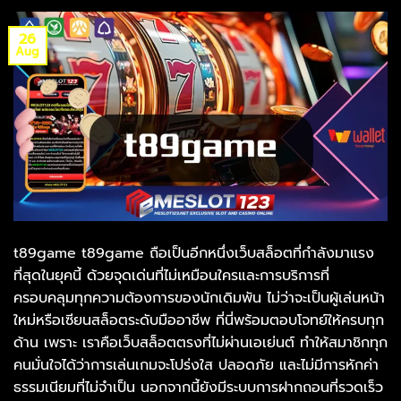
26
Aug
t89game t89game ถือเป็นอีกหนึ่งเว็บสล็อตที่กำลังมาแรง
ที่สุดในยุคนี้ ด้วยจุดเด่นที่ไม่เหมือนใครและการบริการที่
ครอบคลุมทุกความต้องการของนักเดิมพัน ไม่ว่าจะเป็นผู้เล่นหน้า
ใหม่หรือเซียนสล็อตระดับมืออาชีพ ที่นี่พร้อมตอบโจทย์ให้ครบทุก
ด้าน เพราะ เราคือเว็บสล็อตตรงที่ไม่ผ่านเอเย่นต์ ทำให้สมาชิกทุก
คนมั่นใจได้ว่าการเล่นเกมจะโปร่งใส ปลอดภัย และไม่มีการหักค่า
ธรรมเนียมที่ไม่จำเป็น นอกจากนี้ยังมีระบบการฝากถอนที่รวดเร็ว