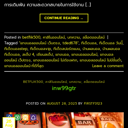
การเดิมพัน ความสะดวกสบายในการใช้งาน […]
CONTINUE READING
→
Posted in
betflik500
,
คาสิโนออนไลน์
,
บทความ
,
สล็อตออนไลน์
|
Tagged
“แทงบอลออนไลน์ เว็บตรง
,
tded678″
,
ทีเด็ดบอล
,
ทีเด็ดบอล วันนี้
,
ทีเด็ดบอลstep
,
ทีเด็ดบอลvip
,
ทีเด็ดสปอร์ตแมน
,
บ้านผลบอล
,
บ้านผลบอล
ทีเด็ดบอล
,
สเต็ป 4
,
เซียนสเต็ป
,
แทงบอล
,
แทงบอลออนไลน์
,
แทงบอล
ออนไลน์ เว็ปตรง
,
แทงบอลออนไลน์ ไม่ต้องฝาก
,
แทงบอลออนไลน์ ไม่มีขั้นต่ํา
,
แทงบอลออนไลน์-ที่ดีที่สุด
Leave a comment
BETFLIK500
,
คาสิโนออนไลน์
,
บทความ
,
สล็อตออนไลน์
inw99gtr
POSTED ON
AUGUST 26, 2025
BY
FIRSTF3123
26
Aug