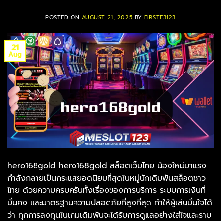
POSTED ON
AUGUST 21, 2025
BY
FIRSTF3123
21
Aug
hero168gold hero168gold สล็อตเว็บไทย น้องใหม่มาแรง
กำลังกลายเป็นกระแสยอดนิยมที่สุดในหมู่นักเดิมพันสล็อตชาว
ไทย ด้วยความครบครันทั้งเรื่องของการบริการ ระบบการเงินที่
มั่นคง และมาตรฐานความปลอดภัยที่สูงที่สุด ทำให้ผู้เล่นมั่นใจได้
ว่า ทุกการลงทุนในเกมเดิมพันจะได้รับการดูแลอย่างใส่ใจและราบ