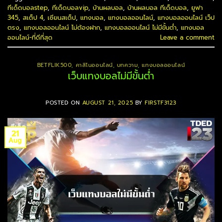
ทีเด็ดบอลstep
,
ทีเด็ดบอลvip
,
บ้านผลบอล
,
บ้านผลบอล ทีเด็ดบอล
,
ยูฟา
345
,
สเต็ป 4
,
เซียนสเต็ป
,
แทงบอล
,
แทงบอลออนไลน์
,
แทงบอลออนไลน์ เว็ป
ตรง
,
แทงบอลออนไลน์ ไม่ต้องฝาก
,
แทงบอลออนไลน์ ไม่มีขั้นต่ํา
,
แทงบอล
ออนไลน์-ที่ดีที่สุด
Leave a comment
BETFLIK500
,
คาสิโนออนไลน์
,
บทความ
,
แทงบอลออนไลน์
เว็บแทงบอลไม่มีขั้นต่ำ
POSTED ON
AUGUST 21, 2025
BY
FIRSTF3123
21
Aug