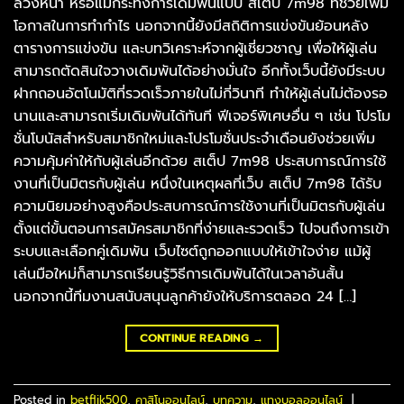
ล่วงหน้า หรือแม้กระทั่งการเดิมพันแบบ สเต็ป 7m98 ที่ช่วยเพิ่ม
โอกาสในการทำกำไร นอกจากนี้ยังมีสถิติการแข่งขันย้อนหลัง
ตารางการแข่งขัน และบทวิเคราะห์จากผู้เชี่ยวชาญ เพื่อให้ผู้เล่น
สามารถตัดสินใจวางเดิมพันได้อย่างมั่นใจ อีกทั้งเว็บนี้ยังมีระบบ
ฝากถอนอัตโนมัติที่รวดเร็วภายในไม่กี่วินาที ทำให้ผู้เล่นไม่ต้องรอ
นานและสามารถเริ่มเดิมพันได้ทันที ฟีเจอร์พิเศษอื่น ๆ เช่น โปรโม
ชั่นโบนัสสำหรับสมาชิกใหม่และโปรโมชั่นประจำเดือนยังช่วยเพิ่ม
ความคุ้มค่าให้กับผู้เล่นอีกด้วย สเต็ป 7m98 ประสบการณ์การใช้
งานที่เป็นมิตรกับผู้เล่น หนึ่งในเหตุผลที่เว็บ สเต็ป 7m98 ได้รับ
ความนิยมอย่างสูงคือประสบการณ์การใช้งานที่เป็นมิตรกับผู้เล่น
ตั้งแต่ขั้นตอนการสมัครสมาชิกที่ง่ายและรวดเร็ว ไปจนถึงการเข้า
ระบบและเลือกคู่เดิมพัน เว็บไซต์ถูกออกแบบให้เข้าใจง่าย แม้ผู้
เล่นมือใหม่ก็สามารถเรียนรู้วิธีการเดิมพันได้ในเวลาอันสั้น
นอกจากนี้ทีมงานสนับสนุนลูกค้ายังให้บริการตลอด 24 […]
CONTINUE READING
→
Posted in
betflik500
,
คาสิโนออนไลน์
,
บทความ
,
แทงบอลออนไลน์
|