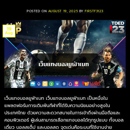
POSTED ON
AUGUST 19, 2025
BY
FIRSTF3123
19
Aug
เว็บแทงบอลยูฟ่าเบท เว็บแทงบอลยูฟ่าเบท เป็นหนึ่งใน
แพลตฟอร์มการเดิมพันกีฬาที่ได้รับความนิยมอย่างสูงใน
ประเทศไทย ด้วยความสะดวกสบายในการเข้าถึงผ่านมือถือและ
คอมพิวเตอร์ ผู้เล่นสามารถเลือกแทงบอลได้ทุกรูปแบบ ทั้งบอล
เดี่ยว บอลสเต็ป และบอลสด จุดเด่นคือระบบที่ใช้งานง่าย