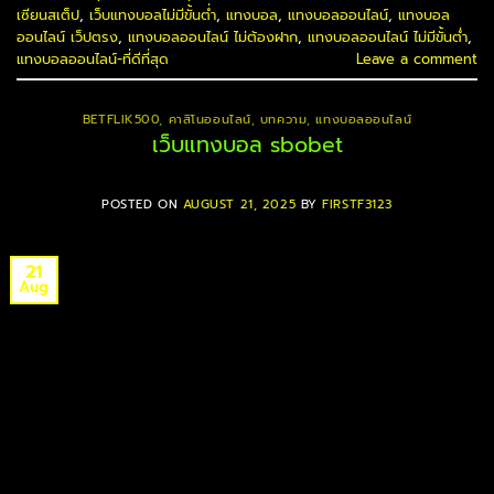
เซียนสเต็ป
,
เว็บแทงบอลไม่มีขั้นต่ำ
,
แทงบอล
,
แทงบอลออนไลน์
,
แทงบอล
ออนไลน์ เว็ปตรง
,
แทงบอลออนไลน์ ไม่ต้องฝาก
,
แทงบอลออนไลน์ ไม่มีขั้นต่ํา
,
แทงบอลออนไลน์-ที่ดีที่สุด
Leave a comment
BETFLIK500
,
คาสิโนออนไลน์
,
บทความ
,
แทงบอลออนไลน์
เว็บแทงบอล sbobet
POSTED ON
AUGUST 21, 2025
BY
FIRSTF3123
21
Aug