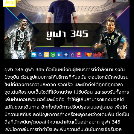
Aug
ยูฟา 345 ยูฟา 345 ถือเป็นหนึ่งในผู้ให้บริการที่กำลังมาแรงใน
ปัจจุบัน ด้วยรูปแบบการให้บริการที่ทันสมัย ตอบโจทย์นักพนันรุ่น
ใหม่ที่ต้องการความสะดวก รวดเร็ว และเข้าถึงได้ทุกที่ทุกเวลา
จุดเด่นคือระบบเว็บไซต์ที่ใช้งานง่าย ไม่ซับซ้อน และรองรับทั้งการ
เล่นผ่านคอมพิวเตอร์และมือถือ ทำให้ผู้เล่นสามารถแทงบอลได้
แม้ในขณะเดินทาง อีกทั้งยังมีการปรับปรุงระบบอยู่เสมอ เพื่อให้
มีความเสถียร ลดปัญหาการค้างหรือหลุดระหว่างเดิมพัน ซึ่งเป็น
สิ่งที่นักพนันฟุตบอลให้ความสำคัญเป็นอย่างมาก ยูฟา 345
เพิ่มโอกาสในการทำกำไรและเพิ่มความตื่นเต้นในการเชียร์บอล