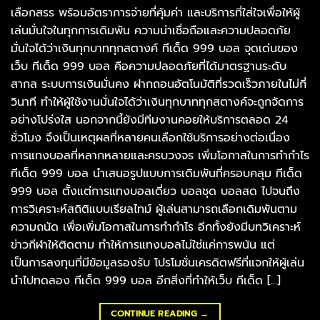
เลือกสรร พร้อมอัตราการจ่ายที่คุ้มค่า และบริการที่ใส่ใจเพื่อให้ผู้
เล่นมั่นใจในทุกการเดิมพัน ความน่าเชื่อถือและความปลอดภัย
มั่นใจได้ว่าเงินทุกบาททุกสตางค์ ทีเด็ด 999 บอล จุดเด่นของ
เว็บ ทีเด็ด 999 บอล คือความปลอดภัยที่ได้มาตรฐานระดับ
สากล ระบบการเงินมั่นคง ฝากถอนอัตโนมัติที่รวดเร็วภายในไม่กี่
วินาที ทำให้ผู้ใช้งานมั่นใจได้ว่าเงินทุกบาททุกสตางค์จะถูกจัดการ
อย่างโปร่งใส นอกจากนี้ยังมีทีมงานคอยให้บริการตลอด 24
ชั่วโมง จึงเป็นเหตุผลที่หลายคนเลือกใช้บริการอย่างต่อเนื่อง
การแทงบอลที่หลากหลายและครบวงจร เพิ่มโอกาสในการทำกำไร
ทีเด็ด 999 บอล นำเสนอรูปแบบการเดิมพันที่ครอบคลุม ทีเด็ด
999 บอล ตั้งแต่การแทงบอลเดี่ยว บอลชุด บอลสด ไปจนถึง
การวิเคราะห์สถิติแบบเรียลไทม์ ผู้เล่นสามารถเลือกเดิมพันตาม
ความถนัด เพื่อเพิ่มโอกาสในการทำกำไร อีกทั้งยังมีบทวิเคราะห์
ข่าวกีฬาให้ติดตาม ทำให้การแทงบอลไม่ใช่แค่การพนัน แต่
เป็นการลงทุนที่มีข้อมูลรองรับ โปรโมชั่นเครดิตฟรีที่แจกให้ผู้เล่น
นำไปทดลอง ทีเด็ด 999 บอล อีกสิ่งที่ทำให้เว็บ ทีเด็ด […]
CONTINUE READING
→