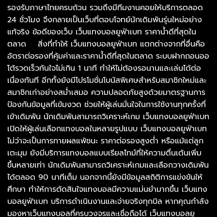
รองรับภาษาไทยครบถ้วน รวมถึงมีทีมงานคอยให้บริการตลอด
24 ชั่วโมง จึงกลายเป็นเว็บที่ตอบโจทย์นักเดิมพันรุ่นใหม่อย่าง
แท้จริง ข้อดีของเว็บ เว็บแทงบอลยูฟ่าเบท ราคาน้ำดีที่สุดใน
ตลาด สิ่งที่ทำให้ เว็บแทงบอลยูฟ่าเบท แตกต่างจากที่อื่นคือ
อัตราต่อรองที่คุ้มค่าและราคาน้ำดีที่สุดในตลาด ระบบฝากถอนออ
โต้รวดเร็วทันใจไม่เกิน 1 นาที ทำให้ไม่ต้องรอนานและเล่นได้ต่อ
เนื่องทันที อีกทั้งยังมีโปรโมชั่นโบนัสพิเศษสำหรับสมาชิกใหม่และ
สมาชิกเก่าอย่างสม่ำเสมอ ความปลอดภัยสูงด้วยมาตรฐานการ
ป้องกันข้อมูลที่เข้มงวด ช่วยให้ผู้เล่นมั่นใจในการใช้งานทุกครั้งที่
เข้าเดิมพัน นักเดิมพันสามารถวิเคราะห์เกม เว็บแทงบอลยูฟ่าเบท
เปิดให้ผู้เล่นเลือกแทงบอลในหลายรูปแบบ เว็บแทงบอลยูฟ่าเบท
ไม่ว่าจะเป็นการทายผลแพ้ชนะ ราคาต่อรองสูงต่ำ หรือแม้แต่ลูก
เตะมุม ยังมีบริการแทงบอลแบบเรียลไทม์ที่ให้ความตื่นเต้นเพิ่ม
ขึ้นหลายเท่า นักเดิมพันสามารถวิเคราะห์เกมและเลือกวางเดิมพัน
ได้ตลอด 90 นาทีเต็ม นอกจากนี้ยังมีข้อมูลสถิติการแข่งขันให้
ศึกษา ทำให้การตัดสินใจแทงบอลมีความแม่นยำมากขึ้น เว็บแทง
บอลยูฟ่าเบท บริการดำเนินงานและจ่ายจริงทุกบิล หากคุณกำลัง
มองหาเว็บแทงบอลที่ครบวงจรและเชื่อถือได้ เว็บแทงบอลยู